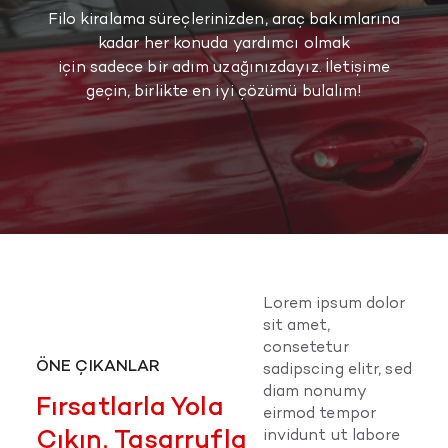
Filo kiralama süreçlerinizden, araç bakımlarına
kadar her konuda yardımcı olmak
için sadece bir adım uzağınızdayız. İletişime
geçin, birlikte en iyi çözümü bulalım!
Lorem ipsum dolor
sit amet,
consetetur
ÖNE ÇIKANLAR
sadipscing elitr, sed
diam nonumy
Fırsatlarla Yola
eirmod tempor
Çıkın, Tasarrufla
invidunt ut labore