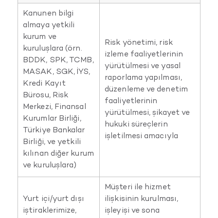
Kanunen bilgi
almaya yetkili
kurum ve
Risk yönetimi, risk
kuruluşlara (örn.
izleme faaliyetlerinin
BDDK, SPK, TCMB,
yürütülmesi ve yasal
MASAK, SGK, İYS,
raporlama yapılması,
Kredi Kayıt
düzenleme ve denetim
Bürosu, Risk
faaliyetlerinin
Merkezi, Finansal
yürütülmesi, şikayet ve
Kurumlar Birliği,
hukuki süreçlerin
Türkiye Bankalar
işletilmesi amacıyla
Birliği, ve yetkili
kılınan diğer kurum
ve kuruluşlara)
Müşteri ile hizmet
Yurt içi/yurt dışı
ilişkisinin kurulması,
iştiraklerimize,
işleyişi ve sona