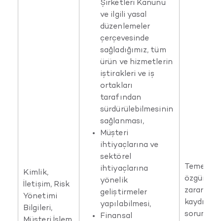
Şirketleri Kanunu
ve ilgili yasal
düzenlemeler
çerçevesinde
sağladığımız, tüm
ürün ve hizmetlerin
iştirakleri ve iş
ortakları
tarafından
sürdürülebilmesinin
sağlanması,
Müşteri
ihtiyaçlarına ve
sektörel
Temel ha
ihtiyaçlarına
Kimlik,
özgürlükl
yönelik
İletişim, Risk
zarar ve
geliştirmeler
Yönetimi
kaydıyla, 
yapılabilmesi,
Bilgileri,
sorumlus
Finansal
Müşteri İşlem