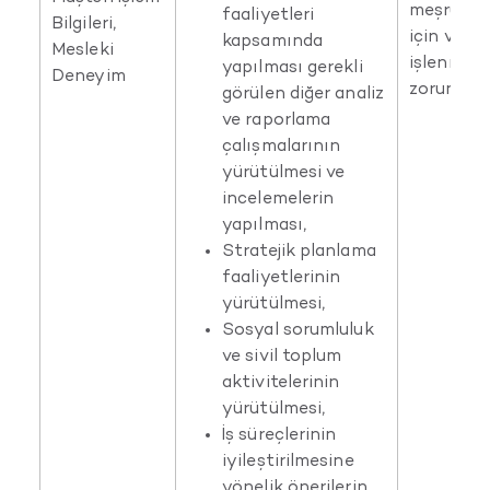
meşru me
faaliyetleri
Bilgileri,
için veri
kapsamında
Mesleki
işlenmesi
yapılması gerekli
Deneyim
zorunlu o
görülen diğer analiz
ve raporlama
çalışmalarının
yürütülmesi ve
incelemelerin
yapılması,
Stratejik planlama
faaliyetlerinin
yürütülmesi,
Sosyal sorumluluk
ve sivil toplum
aktivitelerinin
yürütülmesi,
İş süreçlerinin
iyileştirilmesine
yönelik önerilerin