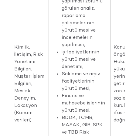
yapılması zorunlu
görülen analiz,
raporlama
çalışmalarının
yürütülmesi ve
incelemelerin
yapılması,
Kimlik,
Kanunlar
İş faaliyetlerinin
İletişim, Risk
öngörülme
yürütülmesi ve
Yönetimi
Hukuki
denetimi,
Bilgileri,
yükümlülü
Saklama ve arşiv
Müşteri İşlem
yerine
faaliyetlerinin
Bilgileri,
getirilebi
yürütülmesi,
Mesleki
zorunlu ol
Finans ve
Deneyim,
sözleşme
muhasebe işlerinin
Lokasyon
kurulması
yürütülmesi,
(Konum
ifasıyla 
BDDK, TCMB,
verileri)
doğruya il
MASAK, GİB, SPK
ve TBB Risk