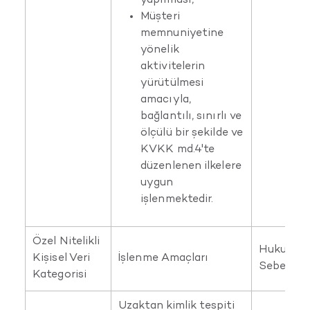
yapılması,
Müşteri
memnuniyetine
yönelik
aktivitelerin
yürütülmesi
amacıyla,
bağlantılı, sınırlı ve
ölçülü bir şekilde ve
KVKK md.4'te
düzenlenen ilkelere
uygun
işlenmektedir.
Özel Nitelikli
Hukuka U
Kişisel Veri
İşlenme Amaçları
Sebepleri
Kategorisi
Uzaktan kimlik tespiti