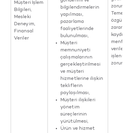
gönderimi ve
Müşteri İşlem
zorunlu o
bilgilendirmelerin
Bilgileri,
Temel ha
yapılması,
Mesleki
özgürlükl
pazarlama
Deneyim,
zarar ve
faaliyetlerinde
Finansal
kaydıyla 
bulunulması,
Veriler
menfaatim
Müşteri
verileriniz
memnuniyeti
işlenmesi
çalışmalarının
zorunlu o
gerçekleştirilmesi
ve müşteri
hizmetlerine ilişkin
tekliflerin
paylaşılması,
Müşteri ilişkileri
yönetim
süreçlerinin
yürütülmesi,
Ürün ve hizmet