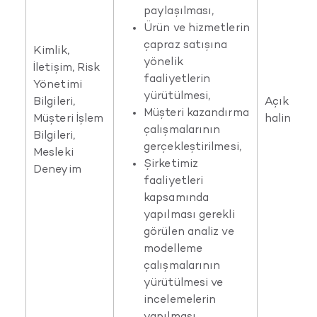
paylaşılması,
Ürün ve hizmetlerin
çapraz satışına
Kimlik,
yönelik
İletişim, Risk
faaliyetlerin
Yönetimi
yürütülmesi,
Bilgileri,
Açık rızan
Müşteri kazandırma
Müşteri İşlem
halinde
çalışmalarının
Bilgileri,
gerçekleştirilmesi,
Mesleki
Şirketimiz
Deneyim
faaliyetleri
kapsamında
yapılması gerekli
görülen analiz ve
modelleme
çalışmalarının
yürütülmesi ve
incelemelerin