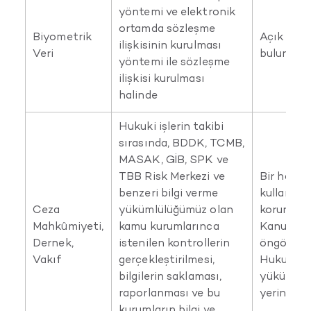
yöntemi ve elektronik
ortamda sözleşme
Biyometrik
Açık rıza
ilişkisinin kurulması
Veri
bulunması
yöntemi ile sözleşme
ilişkisi kurulması
halinde
Hukuki işlerin takibi
sırasında, BDDK, TCMB,
MASAK, GİB, SPK ve
TBB Risk Merkezi ve
Bir hakkın
benzeri bilgi verme
kullanılm
Ceza
yükümlülüğümüz olan
korunmas
Mahkûmiyeti,
kamu kurumlarınca
Kanunlar
Dernek,
istenilen kontrollerin
öngörülme
Vakıf
gerçekleştirilmesi,
Hukuki
bilgilerin saklaması,
yükümlül
raporlanması ve bu
yerine get
kurumların bilgi ve