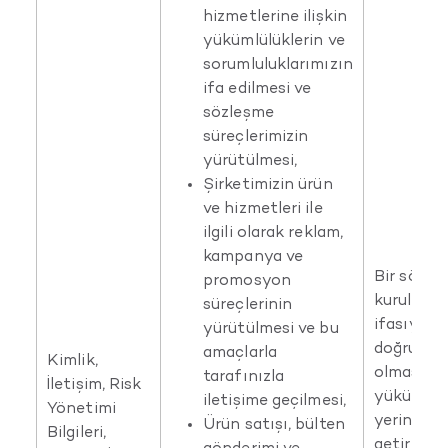
hizmetlerine ilişkin
yükümlülüklerin ve
sorumluluklarımızın
ifa edilmesi ve
sözleşme
süreçlerimizin
yürütülmesi,
Şirketimizin ürün
ve hizmetleri ile
ilgili olarak reklam,
kampanya ve
Bir sözle
promosyon
kurulması
süreçlerinin
ifasıyla 
yürütülmesi ve bu
doğruya il
amaçlarla
Kimlik,
olması, H
tarafınızla
İletişim, Risk
yükümlülü
iletişime geçilmesi,
Yönetimi
yerine
Ürün satışı, bülten
Bilgileri,
getirilebi