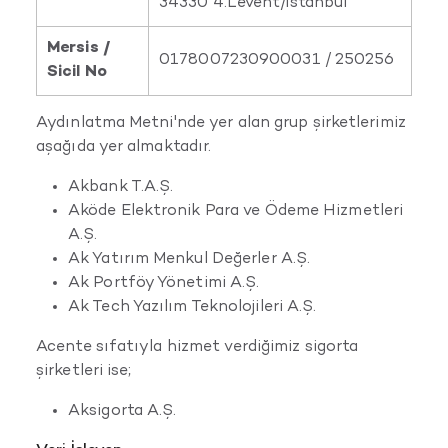
34330 4.Levent/İstanbul
Mersis /
0178007230900031 / 250256
Sicil No
Aydınlatma Metni'nde yer alan grup şirketlerimiz
aşağıda yer almaktadır.
Akbank T.A.Ş.
Aköde Elektronik Para ve Ödeme Hizmetleri
A.Ş.
Ak Yatırım Menkul Değerler A.Ş.
Ak Portföy Yönetimi A.Ş.
Ak Tech Yazılım Teknolojileri A.Ş.
Acente sıfatıyla hizmet verdiğimiz sigorta
şirketleri ise;
Aksigorta A.Ş.