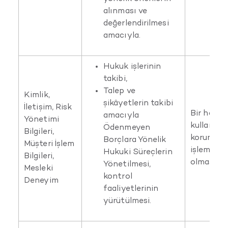
alınması ve
değerlendirilmesi
amacıyla.
Hukuk işlerinin
takibi,
Talep ve
Kimlik,
şikâyetlerin takibi
İletişim, Risk
Bir hakkın
amacıyla
Yönetimi
kullanılm
Ödenmeyen
Bilgileri,
korunması
Borçlara Yönelik
Müşteri İşlem
işlemenin
Hukuki Süreçlerin
Bilgileri,
olması
Yönetilmesi,
Mesleki
kontrol
Deneyim
faaliyetlerinin
yürütülmesi.