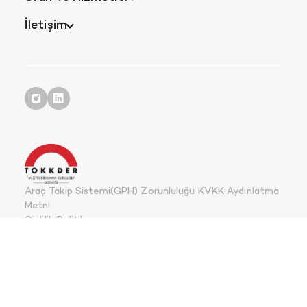
İletişim
Araç Takip Sistemi(GPH) Zorunluluğu KVKK Aydınlatma
Metni
Gizlilik Politikası
Kişisel Verilerin Korunması Kanunu
Çerez Politikası
Ak Lease Filo 2025 Yasal Haklarına Sahiptir