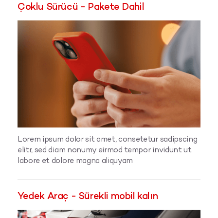
Çoklu Sürücü - Pakete Dahil
Lorem ipsum dolor sit amet, consetetur sadipscing
elitr, sed diam nonumy eirmod tempor invidunt ut
labore et dolore magna aliquyam
Yedek Araç - Sürekli mobil kalın